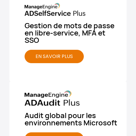
Gestion de mots de passe
Ge
en libre-service, MFA et
Ac
SSO​
Ex
EN SAVOIR PLUS
Audit global pour les
Su
environnements Microsoft
de
l’e